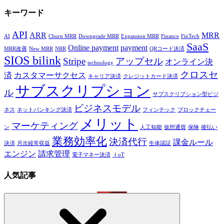
キーワード
API
ARR
MRR
AI
Churn MRR
Downgrade MRR
Expansion MRR
Finance
FinTech
SaaS
Online payment
payment
MRR改善
New MRR
NRR
QRコード決済
SIOS bilink
Stripe
アップセル
オンライン決
technology
クロスセ
済
カスタマーサクセス
キャリア決済
クレジットカード決済
サブスクリプション
ル
サブスクリプション型ビジ
ビジネスモデル
ネス
ネットバンキング決済
フィンテック
ブロックチェー
メリット
マーケティング
ン
人工知能
仮想通貨
保険
後払い
業務効率化
決済代行
課金ルール
決済
月次経常収益
生体認証
エンジン
請求管理
電子マネー決済
ＩoT
人気記事