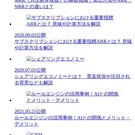
MRR（月次経常収益）の基礎知識｜算出方法やARR、
NRRとの違いは？
2020.09.02
公開
サブスクリプションにおける重要指標ARRとは？ 意味
や計算方法を解説
2020.07.01
公開
シェアリングエコノミーとは？ 普及状況や注目され
る背景なども解説
2021.05.21
公開
ルールエンジンの活用事例｜AIとの関係とメリット・
デメリット