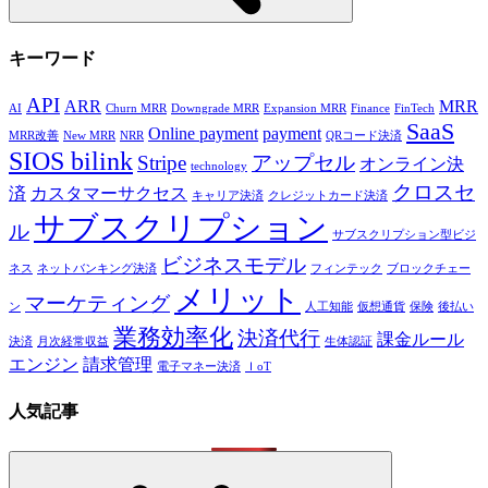
キーワード
API
ARR
MRR
AI
Churn MRR
Downgrade MRR
Expansion MRR
Finance
FinTech
SaaS
Online payment
payment
MRR改善
New MRR
NRR
QRコード決済
SIOS bilink
Stripe
アップセル
オンライン決
technology
クロスセ
済
カスタマーサクセス
キャリア決済
クレジットカード決済
サブスクリプション
ル
サブスクリプション型ビジ
ビジネスモデル
ネス
ネットバンキング決済
フィンテック
ブロックチェー
メリット
マーケティング
ン
人工知能
仮想通貨
保険
後払い
業務効率化
決済代行
課金ルール
決済
月次経常収益
生体認証
エンジン
請求管理
電子マネー決済
ＩoT
人気記事