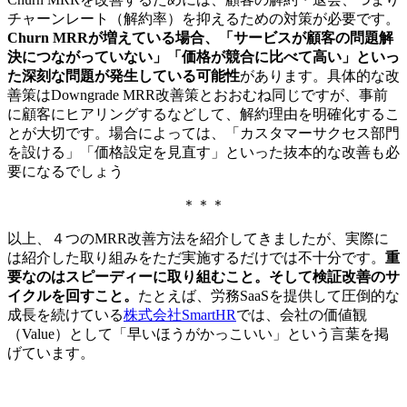
チャーンレート（解約率）を抑えるための対策が必要です。
Churn MRRが増えている場合、「サービスが顧客の問題解
決につながっていない」「価格が競合に比べて高い」といっ
た深刻な問題が発生している可能性
があります。具体的な改
善策はDowngrade MRR改善策とおおむね同じですが、事前
に顧客にヒアリングするなどして、解約理由を明確化するこ
とが大切です。場合によっては、「カスタマーサクセス部門
を設ける」「価格設定を見直す」といった抜本的な改善も必
要になるでしょう
＊＊＊
以上、４つのMRR改善方法を紹介してきましたが、実際に
は紹介した取り組みをただ実施するだけでは不十分です。
重
要なのはスピーディーに取り組むこと。そして検証改善のサ
イクルを回すこと。
たとえば、労務SaaSを提供して圧倒的な
成長を続けている
株式会社SmartHR
では、会社の価値観
（Value）として「早いほうがかっこいい」という言葉を掲
げています。