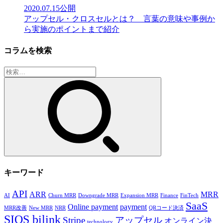
2020.07.15
公開
アップセル・クロスセルとは？ 言葉の意味や事例か
ら実施のポイントまで紹介
コラムを検索
検
索:
キーワード
API
ARR
MRR
AI
Churn MRR
Downgrade MRR
Expansion MRR
Finance
FinTech
SaaS
Online payment
payment
MRR改善
New MRR
NRR
QRコード決済
SIOS bilink
Stripe
アップセル
オンライン決
technology