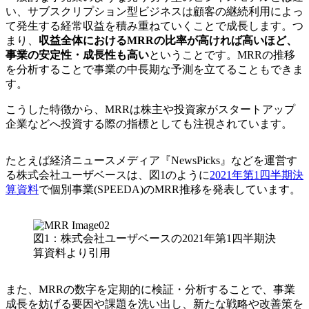
い、サブスクリプション型ビジネスは顧客の継続利用によっ
て発生する経常収益を積み重ねていくことで成長します。つ
まり、
収益全体におけるMRRの比率が高ければ高いほど、
事業の安定性・成長性も高い
ということです。MRRの推移
を分析することで事業の中長期な予測を立てることもできま
す。
こうした特徴から、MRRは株主や投資家がスタートアップ
企業などへ投資する際の指標としても注視されています。
たとえば経済ニュースメディア『NewsPicks』などを運営す
る株式会社ユーザベースは、図1のように
2021年第1四半期決
算資料
で個別事業(SPEEDA)のMRR推移を発表しています。
図1：株式会社ユーザベースの2021年第1四半期決
算資料より引用
また、MRRの数字を定期的に検証・分析することで、事業
成長を妨げる要因や課題を洗い出し、新たな戦略や改善策を