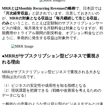
MRRとはMonthly Recurring Revenueの略称
で、日本語では
「月次経常収益」
と訳されています。注意しておきたいの
が、
MRRの対象となる収益は「毎月継続して生じる収益」
のみ
ということ。たとえば定額制のサブスクリプションサー
ビスの場合、毎月発生する月額料金は対象となりますが、初
期費用やトライアル期間の割安料金、オプション料金などの
ように、単発的に発生する収益は対象外です。
●MRRがサブスクリプション型ビジネスで重視さ
れる理由
MRRがサブスクリプション型ビジネスで重視される大きな
理由は次の2点です。
〈1〉ビジネスの安定性や成長性を知る指標となる
〈2〉現状課題を把握できる（戦略や改善策を考えるための
データになる）
一般的な小売業のような売り切り型のビジネスモデルとは違