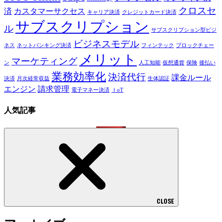
クロスセ
済
カスタマーサクセス
キャリア決済
クレジットカード決済
サブスクリプション
ル
サブスクリプション型ビジ
ビジネスモデル
ネス
ネットバンキング決済
フィンテック
ブロックチェー
メリット
マーケティング
ン
人工知能
仮想通貨
保険
後払い
業務効率化
決済代行
課金ルール
決済
月次経常収益
生体認証
エンジン
請求管理
電子マネー決済
ＩoT
人気記事
CLOSE