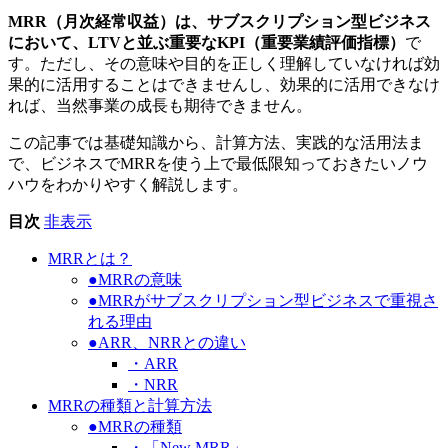
MRR（月次経常収益）は、サブスクリプション型ビジネス
において、LTVと並ぶ重要なKPI（重要業績評価指標）
で
す。ただし、その意味や目的を正しく理解していなければ効
果的に活用することはできませんし、効果的に活用できなけ
れば、当然事業の成長も期待できません。
この記事では基礎知識から、計算方法、実践的な活用法ま
で、ビジネスでMRRを使う上で最低限知っておきたいノウ
ハウをわかりやすく解説します。
目次
非表示
MRRとは？
●MRRの意味
●MRRがサブスクリプション型ビジネスで重視さ
れる理由
●ARR、NRRとの違い
・ARR
・NRR
MRRの種類と計算方法
●MRRの種類
・「New MRR」