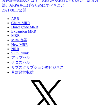
関連記事
ARPAとは？ ARPUやARPPUとの違い、計算方
法、ARPAを上げるためにすべきこと
2021.08.17
公開
ARR
Churn MRR
Downgrade MRR
Expansion MRR
MRR
MRR改善
New MRR
NRR
SIOS bilink
アップセル
クロスセル
サブスクリプション型ビジネス
月次経常収益