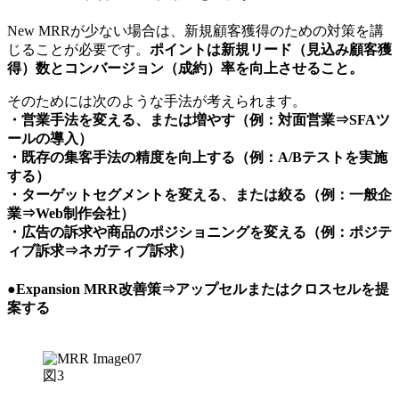
New MRRが少ない場合は、新規顧客獲得のための対策を講
じることが必要です。
ポイントは新規リード（見込み顧客獲
得）数とコンバージョン（成約）率を向上させること。
そのためには次のような手法が考えられます。
・営業手法を変える、または増やす（例：対面営業⇒SFAツ
ールの導入）
・既存の集客手法の精度を向上する（例：A/Bテストを実施
する）
・ターゲットセグメントを変える、または絞る（例：一般企
業⇒Web制作会社）
・広告の訴求や商品のポジショニングを変える（例：ポジテ
ィブ訴求⇒ネガティブ訴求）
●Expansion MRR改善策⇒アップセルまたはクロスセルを提
案する
図3